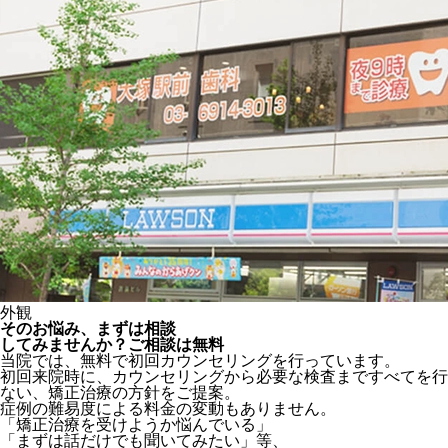
外観
そのお悩み、
まずは相談
してみませんか？
ご相談は
無料
当院では、無料で初回カウンセリングを行っています。
初回来院時に、カウンセリングから必要な検査まですべてを行
ない、矯正治療の方針をご提案。
症例の難易度による料金の変動もありません。
「矯正治療を受けようか悩んでいる」
「まずは話だけでも聞いてみたい」等、