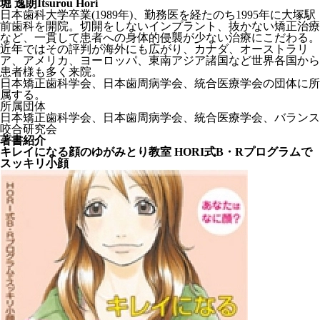
堀 逸朗
Itsurou Hori
日本歯科大学卒業(1989年)、勤務医を経たのち1995年に大塚駅
前歯科を開院。切開をしないインプラント、抜かない矯正治療
など、一貫して患者への身体的侵襲が少ない治療にこだわる。
近年ではその評判が海外にも広がり、カナダ、オーストラリ
ア、アメリカ、ヨーロッパ、東南アジア諸国など世界各国から
患者様も多く来院。
日本矯正歯科学会、日本歯周病学会、統合医療学会の団体に所
属する。
所属団体
日本矯正歯科学会、日本歯周病学会、統合医療学会、バランス
咬合研究会
著書紹介
キレイになる顔のゆがみとり教室 HORI式B・Rプログラムで
スッキリ小顔