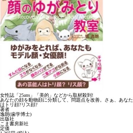
女性誌「25ans」「美的」などから取材殺到!
あなたの顔を動物顔に分類して、問題点を改善。さぁ、あなた
はトリ顔?リス顔?
著者
逸朗(歯学博士)
出版社
こま書房新社
定価