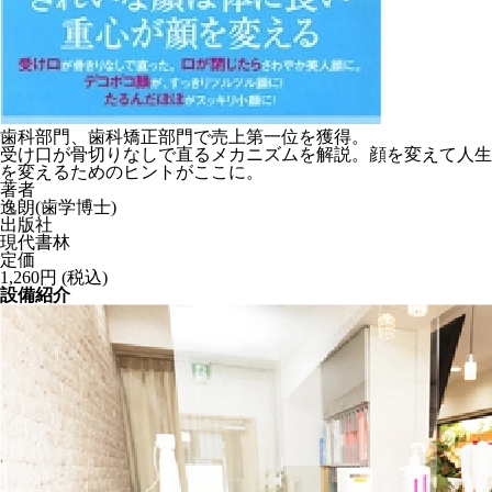
歯科部門、歯科矯正部門で売上第一位を獲得。
受け口が骨切りなしで直るメカニズムを解説。顔を変えて人生
を変えるためのヒントがここに。
著者
逸朗(歯学博士)
出版社
現代書林
定価
1,260円 (税込)
設備紹介